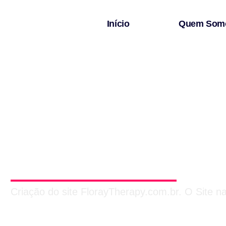
Início
Quem Som
Cri
Floray
Criação do site FlorayTherapy.com.br. O Site na 