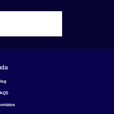
uda
log
AQS
ontatos