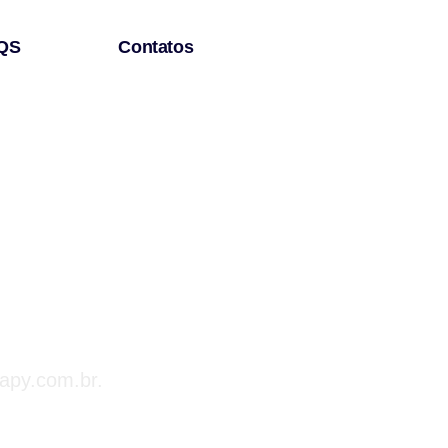
QS
Contatos
rapy.com.br.