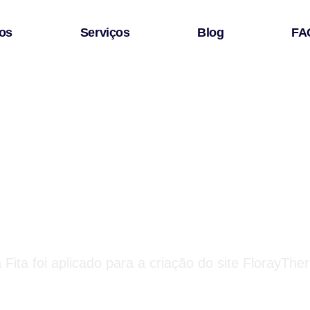
os
Serviços
Blog
FA
ação do site
Therapy.com.br
Fita foi aplicado para a criação do site FlorayThe