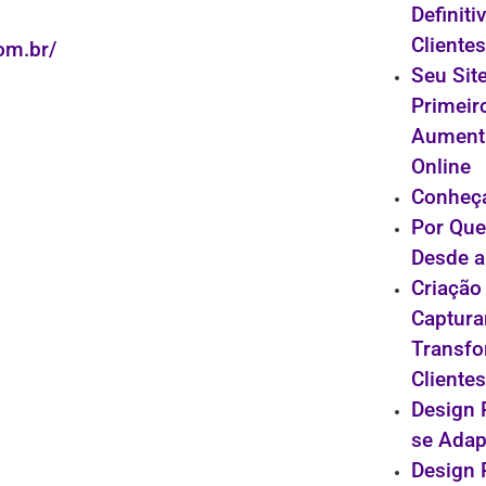
Definiti
Cliente
om.br/
Seu Site
Primeir
Aument
Online
Conheça
Por Que
Desde a
Criação
Captura
Transfo
Clientes
Design 
se Adap
Design 