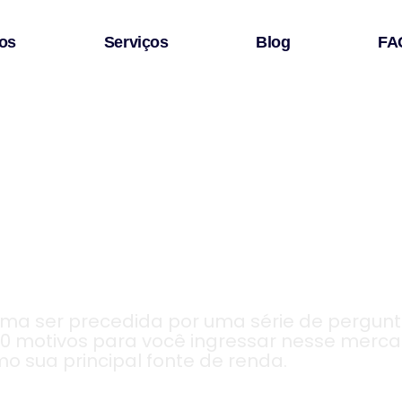
os
Serviços
Blog
FA
para você inic
commerce
ma ser precedida por uma série de pergunt
 motivos para você ingressar nesse mercad
 sua principal fonte de renda.