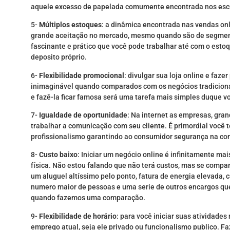
aquele excesso de papelada comumente encontrada nos escr
5-
Múltiplos estoques
: a dinâmica encontrada nas vendas on
grande aceitação no mercado, mesmo quando são de segment
fascinante e prático que você pode trabalhar até com o est
deposito próprio.
6-
Flexibilidade promocional
: divulgar sua loja online e fa
inimaginável quando comparados com os negócios tradiciona
e fazê-la ficar famosa será uma tarefa mais simples duque v
7-
Igualdade de oportunidade
: Na internet as empresas, gr
trabalhar a comunicação com seu cliente. É primordial você 
profissionalismo garantindo ao consumidor segurança na com
8-
Custo baixo
: Iniciar um negócio online é infinitamente m
física. Não estou falando que não terá custos, mas se comp
um aluguel altíssimo pelo ponto, fatura de energia elevada,
numero maior de pessoas e uma serie de outros encargos qu
quando fazemos uma comparação.
9-
Flexibilidade de horário
: para você iniciar suas atividade
emprego atual, seja ele privado ou funcionalismo publico. Fa