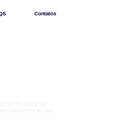
QS
Contatos
iar em
as e dúvidas na
o bilionário e que