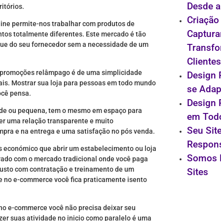
Desde a
itórios.
Criação
line permite-nos trabalhar com produtos de
Captura
os totalmente diferentes. Este mercado é tão
oque do seu fornecedor sem a necessidade de um
Transfo
Clientes
zer promoções relâmpago é de uma simplicidade
Design 
is. Mostrar sua loja para pessoas em todo mundo
se Adap
ocê pensa.
Design 
ande ou pequena, tem o mesmo em espaço para
em Todo
ter uma relação transparente e muito
Seu Sit
pra e na entrega e uma satisfação no pós venda.
Respon
ais económico que abrir um estabelecimento ou loja
Somos 
arado com o mercado tradicional onde você paga
 custo com contratação e treinamento de um
Sites
e no e-commerce você fica praticamente isento
s no e-commerce você não precisa deixar seu
zer suas atividade no inicio como paralelo é uma