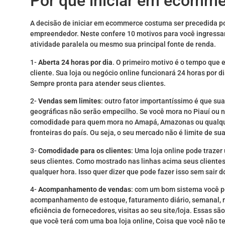
Por que iniciar em ecomm
A decisão de iniciar em ecommerce costuma ser precedida p
empreendedor. Neste confere 10 motivos para você ingressar
atividade paralela ou mesmo sua principal fonte de renda.
1-
Aberta 24 horas por dia
. O primeiro motivo é o tempo que e
cliente. Sua loja ou negócio online funcionará 24 horas por d
Sempre pronta para atender seus clientes.
2-
Vendas sem limites
: outro fator importantíssimo é que sua
geográficas não serão empecilho. Se você mora no Piauí ou 
comodidade para quem mora no Amapá, Amazonas ou qualquer 
fronteiras do país. Ou seja, o seu mercado não é limite de s
3-
Comodidade para os clientes
: Uma loja online pode trazer
seus clientes. Como mostrado nas linhas acima seus cliente
qualquer hora. Isso quer dizer que pode fazer isso sem sair do
4-
Acompanhamento de vendas
: com um bom sistema você p
acompanhamento de estoque, faturamento diário, semanal, men
eficiência de fornecedores, visitas ao seu site/loja. Essas 
que você terá com uma boa loja online, Coisa que você não te