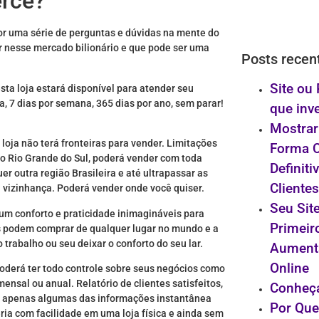
erce?
or uma série de perguntas e dúvidas na mente do
 nesse mercado bilionário e que pode ser uma
Posts recen
Site ou
sta loja estará disponível para atender seu
ia, 7 dias por semana, 365 dias por ano, sem parar!
que inve
Mostrar
 loja não terá fronteiras para vender. Limitações
Forma C
no Rio Grande do Sul, poderá vender com toda
Definiti
outra região Brasileira e até ultrapassar as
Cliente
ua vizinhança. Poderá vender onde você quiser.
Seu Site
 um conforto e praticidade inimagináveis para
Primeir
s podem comprar de qualquer lugar no mundo e a
 trabalho ou seu deixar o conforto do seu lar.
Aument
Online
oderá ter todo controle sobre seus negócios como
sal ou anual. Relatório de clientes satisfeitos,
Conheça
são apenas algumas das informações instantânea
Por Que
ria com facilidade em uma loja física e ainda sem