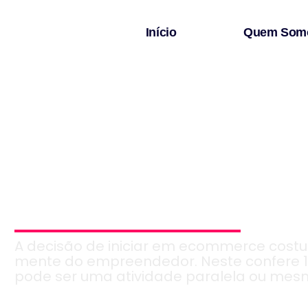
Início
Quem Som
10 motivos 
e
A decisão de iniciar em ecommerce costu
mente do empreendedor. Neste confere 10
pode ser uma atividade paralela ou mesmo