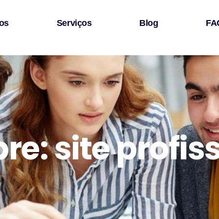
os
Serviços
Blog
FA
e: site profis