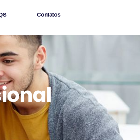
QS
Contatos
sional