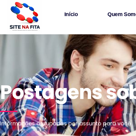
Início
Quem Som
Postagens sobr
Informações agrupadas por assunto para você