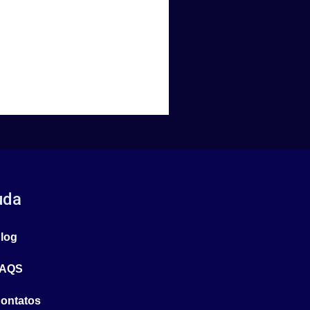
uda
log
AQS
ontatos